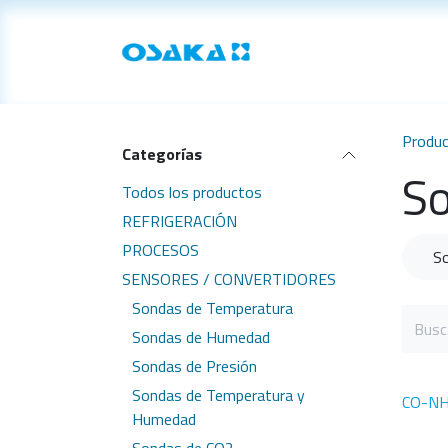
Ir al contenido
Inicio
Productos
Produ
Categorías
S
Todos los productos
REFRIGERACIÓN
PROCESOS
S
SENSORES / CONVERTIDORES
Sondas de Temperatura
Sondas de Humedad
Sondas de Presión
Sondas de Temperatura y
CO-N
Humedad