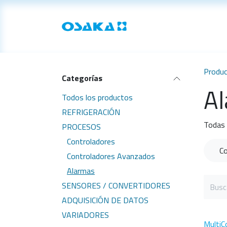
Ir al contenido
Inicio
Productos
Produ
Categorías
A
Todos los productos
REFRIGERACIÓN
Todas 
PROCESOS
Controladores
Co
Controladores Avanzados
Alarmas
SENSORES / CONVERTIDORES
ADQUISICIÓN DE DATOS
VARIADORES
MultiC