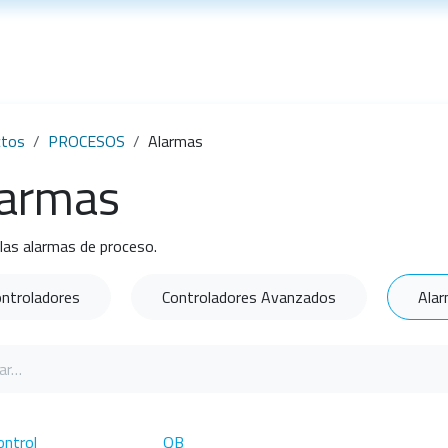
Soporte técnico
Noticias
ctos
PROCESOS
Alarmas
larmas
las alarmas de proceso.
ntroladores
Controladores Avanzados
Ala
ontrol
QB