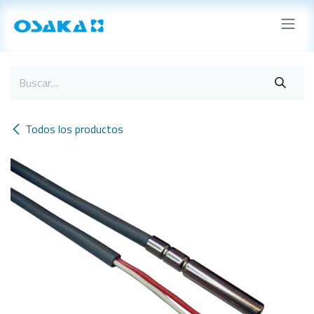
Ir al contenido
Todos los productos