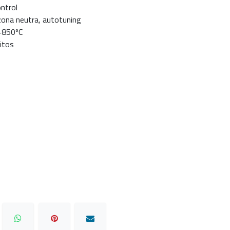
ntrol
zona neutra, autotuning
+850ºC
gitos