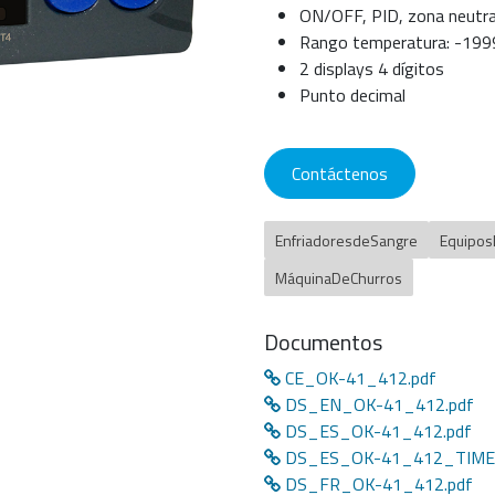
ON/OFF, PID, zona neutra
Rango temperatura: -19
2 displays 4 dígitos
Punto decimal
Contáctenos
EnfriadoresdeSangre
Equipos
MáquinaDeChurros
Documentos
CE_OK-41_412.pdf
DS_EN_OK-41_412.pdf
DS_ES_OK-41_412.pdf
DS_ES_OK-41_412_TIMER
DS_FR_OK-41_412.pdf