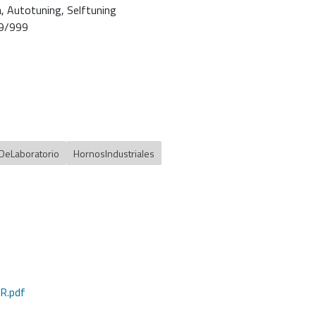
, Autotuning, Selftuning
99/999
DeLaboratorio
HornosIndustriales
.pdf